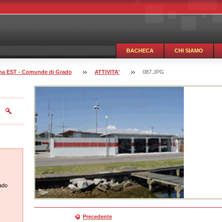
BACHECA
CHI SIAMO
guna EST - Comunde di Grado
ATTIVITA'
087.JPG
ado
Precedente