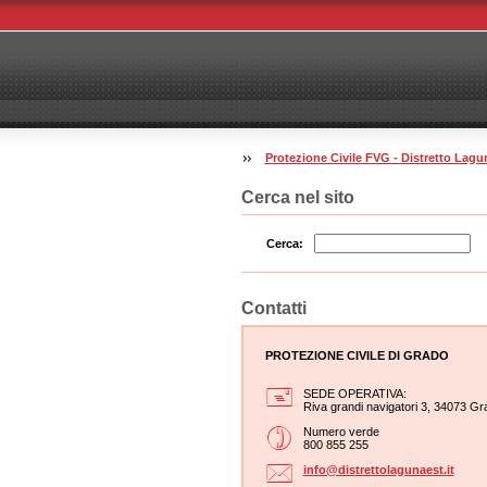
Protezione Civile FVG - Distretto La
Cerca nel sito
Cerca:
Contatti
PROTEZIONE CIVILE DI GRADO
SEDE OPERATIVA:
Riva grandi navigatori 3, 34073 Gr
Numero verde
800 855 255
info@dis
trettola
gunaest.
it