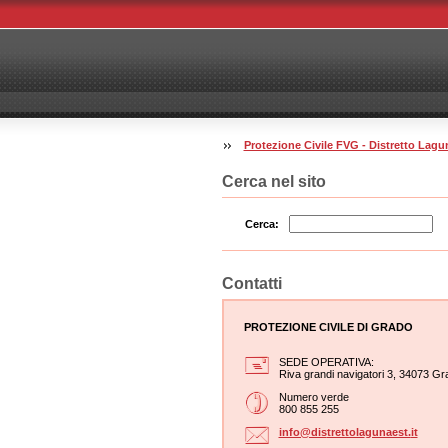
Protezione Civile FVG - Distretto La
Cerca nel sito
Cerca:
Contatti
PROTEZIONE CIVILE DI GRADO
SEDE OPERATIVA:
Riva grandi navigatori 3, 34073 Gr
Numero verde
800 855 255
info@dis
trettola
gunaest.
it