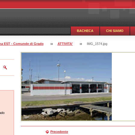
BACHECA
CHI SIAMO
guna EST - Comunde di Grado
ATTIVITA'
IMG_1574.jpg
ado
Precedente