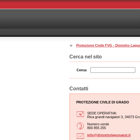
Protezione Civile FVG - Distretto La
Cerca nel sito
Cerca:
Contatti
PROTEZIONE CIVILE DI GRADO
SEDE OPERATIVA:
Riva grandi navigatori 3, 34073 Gr
Numero verde
800 855 255
info@dis
trettola
gunaest.
it