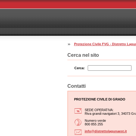
Protezione Civile FVG - Distretto La
Cerca nel sito
Cerca:
Contatti
PROTEZIONE CIVILE DI GRADO
SEDE OPERATIVA:
Riva grandi navigatori 3, 34073 Gr
Numero verde
800 855 255
info@dis
trettola
gunaest.
it