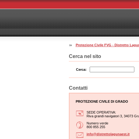
Protezione Civile FVG - Distretto La
Cerca nel sito
Cerca:
Contatti
PROTEZIONE CIVILE DI GRADO
SEDE OPERATIVA:
Riva grandi navigatori 3, 34073 Gr
Numero verde
800 855 255
info@dis
trettola
gunaest.
it