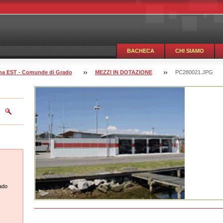
BACHECA
CHI SIAMO
guna EST - Comunde di Grado
MEZZI IN DOTAZIONE
PC280021.JPG
ado