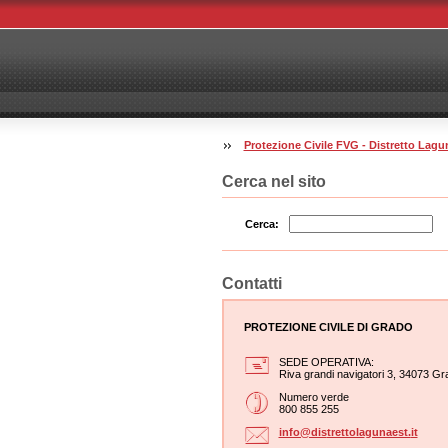
Protezione Civile FVG - Distretto La
Cerca nel sito
Cerca:
Contatti
PROTEZIONE CIVILE DI GRADO
SEDE OPERATIVA:
Riva grandi navigatori 3, 34073 Gr
Numero verde
800 855 255
info@dis
trettola
gunaest.
it