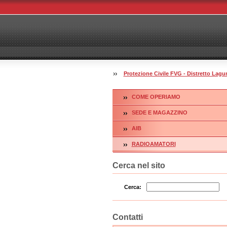
Protezione Civile FVG - Distretto La
COME OPERIAMO
SEDE E MAGAZZINO
AIB
RADIOAMATORI
Cerca nel sito
Cerca:
Contatti