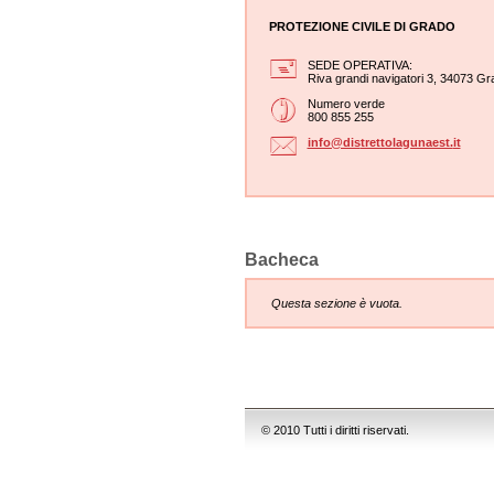
PROTEZIONE CIVILE DI GRADO
SEDE OPERATIVA:
Riva grandi navigatori 3, 34073 Gr
Numero verde
800 855 255
info@dis
trettola
gunaest.
it
Bacheca
Questa sezione è vuota.
© 2010 Tutti i diritti riservati.