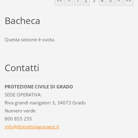
<<
<
1
2
3
4
5
>
>>
Bacheca
Questa sezione è vuota.
Contatti
PROTEZIONE CIVILE DI GRADO
SEDE OPERATIVA:
Riva grandi navigatori 3, 34073 Grado
Numero verde
800 855 255
info@dis
trettola
gunaest.
it