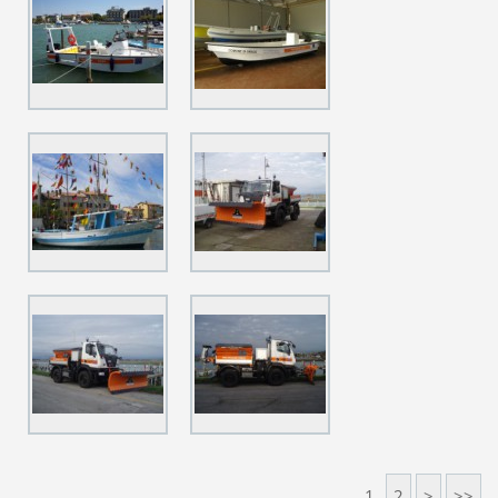
1
2
>
>>