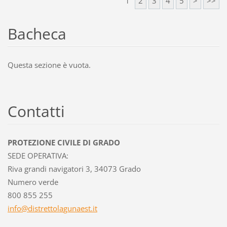
1
2
3
4
5
>
>>
Bacheca
Questa sezione è vuota.
Contatti
PROTEZIONE CIVILE DI GRADO
SEDE OPERATIVA:
Riva grandi navigatori 3, 34073 Grado
Numero verde
800 855 255
info@dis
trettola
gunaest.
it