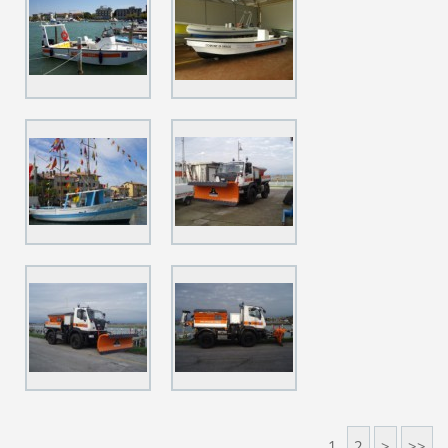
1
2
>
>>