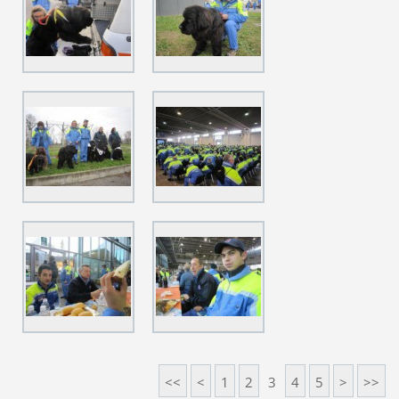
<<
<
1
2
3
4
5
>
>>