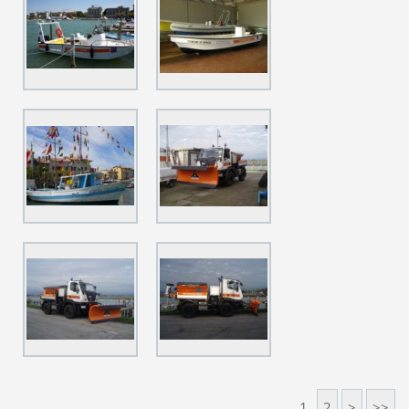
1
2
>
>>