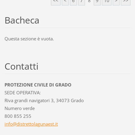
<<
<
6
7
8
9
10
>
>>
Bacheca
Questa sezione è vuota.
Contatti
PROTEZIONE CIVILE DI GRADO
SEDE OPERATIVA:
Riva grandi navigatori 3, 34073 Grado
Numero verde
800 855 255
info@dis
trettola
gunaest.
it